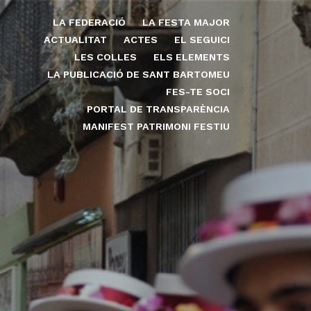
LA FEDERACIÓ
LA FESTA MAJOR
ACTUALITAT
ACTES
EL SEGUICI
LES COLLES
ELS ELEMENTS
LA PUBLICACIÓ DE SANT BARTOMEU
FES-TE SOCI
PORTAL DE TRANSPARÈNCIA
MANIFEST PATRIMONI FESTIU