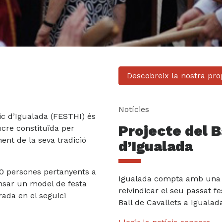
Descobreix la nostra pr
Notícies
ric d’Igualada (FESTHI) és
Projecte del B
ucre constituïda per
ment de la seva tradició
d’Igualada
00 persones pertanyents a
Igualada compta amb una 
ensar un model de festa
reivindicar el seu passat fes
rada en el seguici
Ball de Cavallets a Iguala